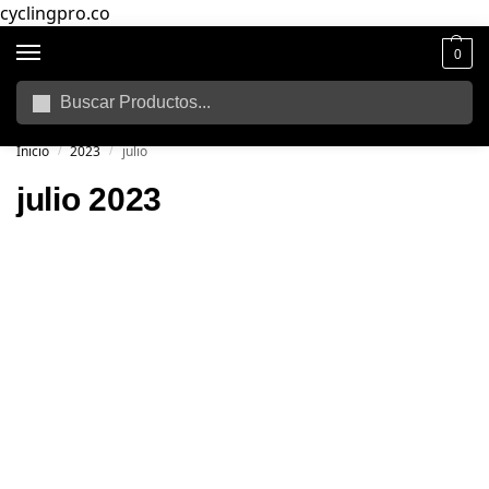
cyclingpro.co
0
Buscar
🚴‍ Envío gratuito a todo Colombia por compras superiores a $250.000
📦
Inicio
2023
julio
/
/
julio 2023