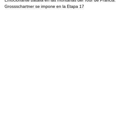
Emocionante batalla en las montañas del Tour de Francia:
Grossschartner se impone en la Etapa 17