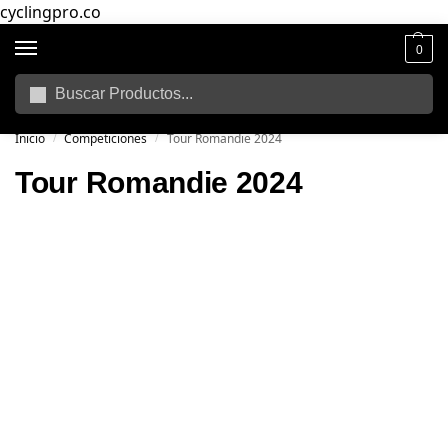
cyclingpro.co
0
Buscar
🚴‍ Envío gratuito a todo Colombia por compras superiores a $250.000
📦
Inicio
Competiciones
Tour Romandie 2024
/
/
Tour Romandie 2024