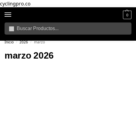
cyclingpro.co
0
Buscar
🚴‍ Envío gratuito a todo Colombia por compras superiores a $250.000
📦
Inicio
2026
marzo
/
/
marzo 2026