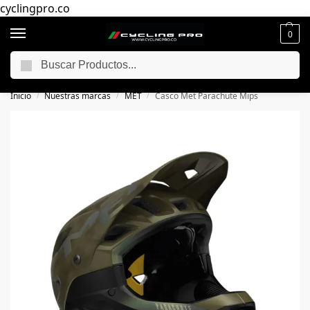
cyclingpro.co
0
Buscar
🚴‍ Envío gratuito a todo Colombia por compras superiores a $250.000
📦
Inicio
Nuestras marcas
MET
Casco Met Parachute Mips
/
/
/