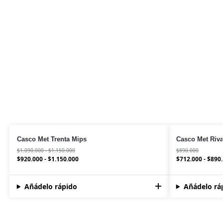
Casco Met Trenta Mips
Casco Met Riva
$
1.090.000
-
$
1.150.000
$
890.000
$
920.000
-
$
1.150.000
$
712.000
-
$
890
Añádelo rápido
Añádelo rá