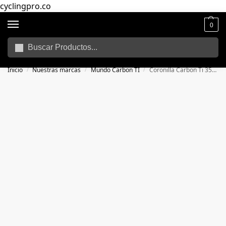
cyclingpro.co
0
Buscar
🚴‍ Envío gratuito a todo Colombia por compras superiores a $250.000
📦
Inicio
Nuestras marcas
Mundo Carbon TI
Coronilla Carbon Ti 35X110
/
/
/