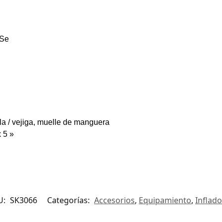
 Se
 vejiga, muelle de manguera
 5 »
U:
SK3066
Categorías:
Accesorios
,
Equipamiento
,
Inflad