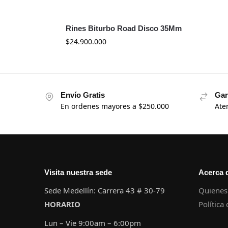
Rines Biturbo Road Disco 35Mm
$
24.900.000
Envío Gratis
Gar
En ordenes mayores a $250.000
Ate
Visita nuestra sede
Acerca 
Sede Medellín: Carrera 43 # 30-79
Quienes
HORARIO
Política
Lun – Vie 9:00am – 6:00pm