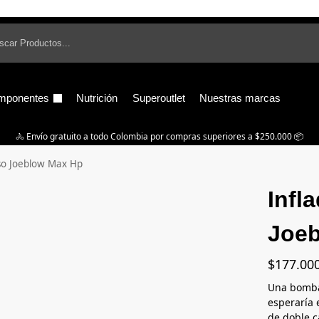
B
mponentes
Nutrición
Superoutlet
Nuestras marcas
🚴‍ Envío gratuito a todo Colombia por compras superiores a $250.000 📦
iso Joeblow Max Hp
Infl
Joe
$
177.00
Una bomba 
esperaría
de doble c