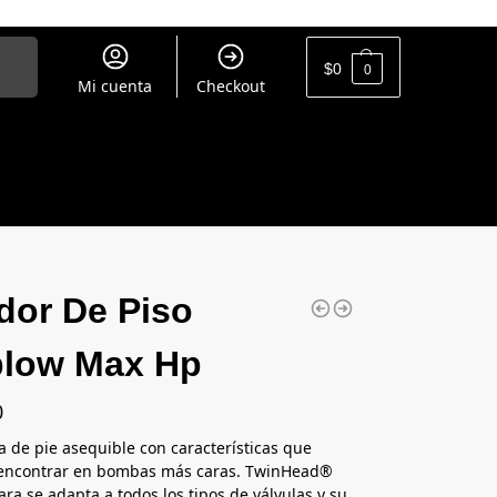
uscar
$
0
0
Mi cuenta
Checkout
ador De Piso
blow Max Hp
0
de pie asequible con características que
 encontrar en bombas más caras. TwinHead®
ara se adapta a todos los tipos de válvulas y su