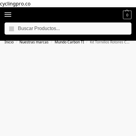
cyclingpro.co
0
Buscar
🚴‍ Envío gratuito a todo Colombia por compras superiores a $250.000
📦
Inicio
Nuestras marcas
Mundo Carbon TI
Kit Tornillos Rotores Carbon Ti Para Embielado
/
/
/