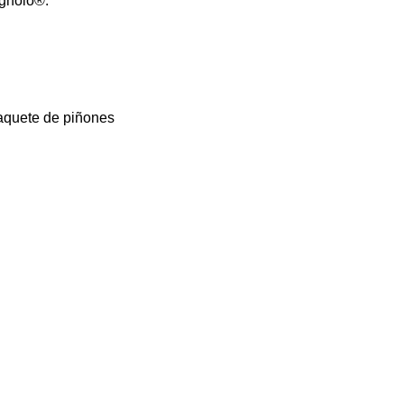
agnolo®.
paquete de piñones