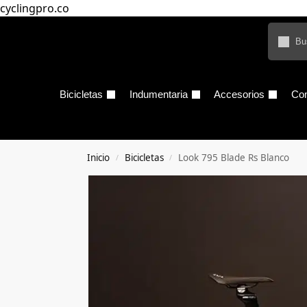
cyclingpro.co
Bicicletas
Indumentaria
Accesorios
Co
Inicio
Bicicletas
Look 795 Blade Rs Blanco
/
/