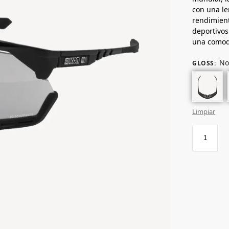
con una le
rendimient
deportivos
una comodi
No
GLOSS
:
Limpiar