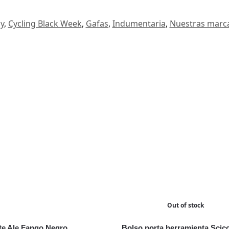
ay
,
Cycling Black Week
,
Gafas
,
Indumentaria
,
Nuestras marc
Out of stock
e Ale Fango Negro
Bolso porta herramienta Scic