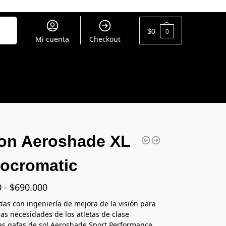
uscar
$
0
0
Mi cuenta
Checkout
on Aeroshade XL
ocromatic
0
-
$
690.000
das con ingeniería de mejora de la visión para
 las necesidades de los atletas de clase
as gafas de sol Aeroshade Sport Performance