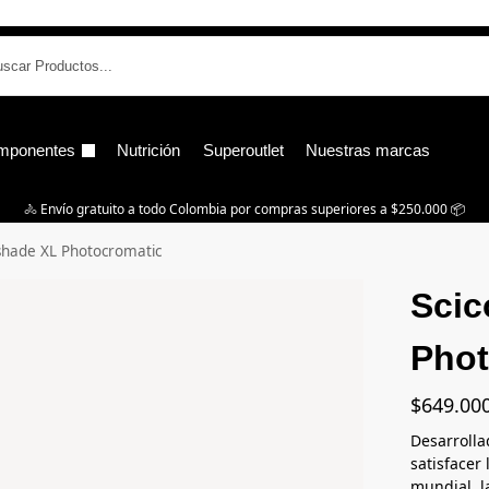
B
mponentes
Nutrición
Superoutlet
Nuestras marcas
🚴‍ Envío gratuito a todo Colombia por compras superiores a $250.000 📦
shade XL Photocromatic
Scic
Phot
$
649.00
Desarrolla
satisfacer
mundial, l