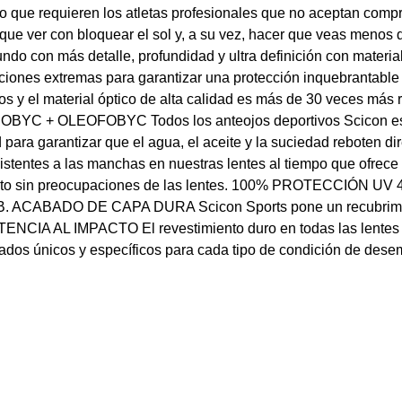
o que requieren los atletas profesionales que no aceptan compr
n que ver con bloquear el sol y, a su vez, hacer que veas men
ndo con más detalle, profundidad y ultra definición con material
nes extremas para garantizar una protección inquebrantable co
s y el material óptico de alta calidad es más de 30 veces más
OHOBYC + OLEOFOBYC Todos los anteojos deportivos Scicon est
 para garantizar que el agua, el aceite y la suciedad reboten di
istentes a las manchas en nuestras lentes al tiempo que ofrece 
iento sin preocupaciones de las lentes. 100% PROTECCIÓN UV 4
VB. ACABADO DE CAPA DURA Scicon Sports pone un recubrimien
TENCIA AL IMPACTO El revestimiento duro en todas las lentes p
icos y específicos para cada tipo de condición de desemp