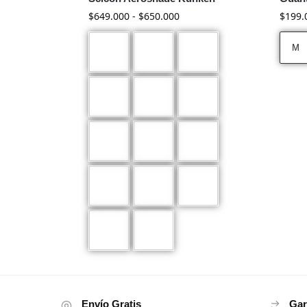
$
649.000
-
$
650.000
$
199.
M
Envío Gratis
Gar