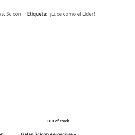
as
,
Scicon
Etiqueta:
¡Luce como el Líder!
Out of stock
on
Gafas Scicon Aeroscope –