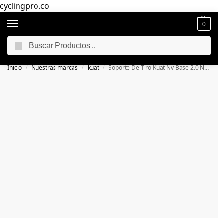
cyclingpro.co
0
Buscar
🚴‍ Envío gratuito a todo Colombia por compras superiores a $250.000
📦
Inicio
Nuestras marcas
kuat
Soporte De Tiro Kuat Nv Base 2.0 Negro Mate
/
/
/