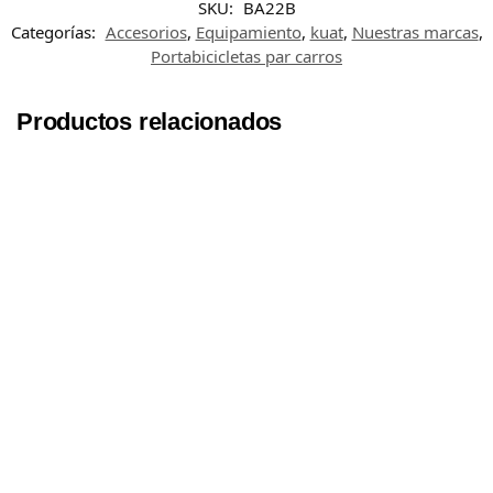
SKU:
BA22B
Categorías:
Accesorios
,
Equipamiento
,
kuat
,
Nuestras marcas
,
Portabicicletas par carros
Productos relacionados