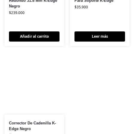
Redondo 31.8 Mm K-Edge
Para Soporte K-Edge
Negro
$
35.900
$
239.000
Añadir al carrito
Leer más
Corrector De Cadenilla K-
Edge Negro