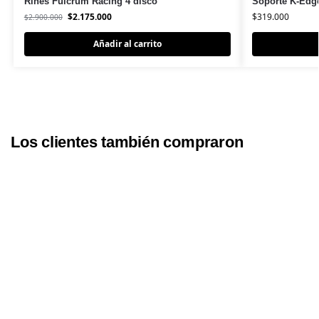
Rines Fulcrum Racing 4 disco
Soporte K-Edg
$
2.175.000
$
319.000
$
2.900.000
Añadir al carrito
Los clientes también compraron