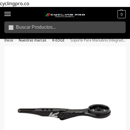
cyclingpro.co
0
Buscar
🚴‍ Envío gratuito a todo Colombia por compras superiores a $250.000
📦
Inicio
Nuestras marcas
K-EDGE
Soporte Para Manubrio Integrado K-Edge Negro
/
/
/