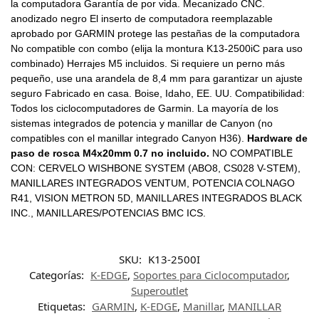
la computadora Garantía de por vida. Mecanizado CNC.
anodizado negro El inserto de computadora reemplazable
aprobado por GARMIN protege las pestañas de la computadora
No compatible con combo (elija la montura K13-2500iC para uso
combinado) Herrajes M5 incluidos. Si requiere un perno más
pequeño, use una arandela de 8,4 mm para garantizar un ajuste
seguro Fabricado en casa. Boise, Idaho, EE. UU. Compatibilidad:
Todos los ciclocomputadores de Garmin. La mayoría de los
sistemas integrados de potencia y manillar de Canyon (no
compatibles con el manillar integrado Canyon H36).
Hardware de
paso de rosca M4x20mm 0.7 no incluido.
NO COMPATIBLE
CON: CERVELO WISHBONE SYSTEM (ABO8, CS028 V-STEM),
MANILLARES INTEGRADOS VENTUM, POTENCIA COLNAGO
R41, VISION METRON 5D, MANILLARES INTEGRADOS BLACK
INC., MANILLARES/POTENCIAS BMC ICS.
SKU:
K13-2500I
Categorías:
K-EDGE
,
Soportes para Ciclocomputador
,
Superoutlet
Etiquetas:
GARMIN
,
K-EDGE
,
Manillar
,
MANILLAR