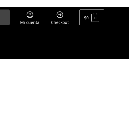
uscar
$
0
0
Mi cuenta
Checkout