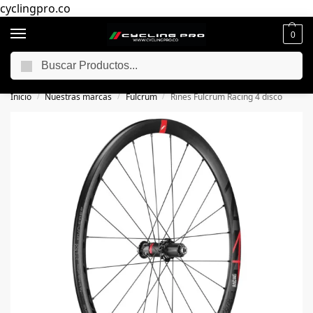
cyclingpro.co
0
Buscar
🚴‍ Envío gratuito a todo Colombia por compras superiores a $250.000
📦
Inicio
Nuestras marcas
Fulcrum
Rines Fulcrum Racing 4 disco
/
/
/