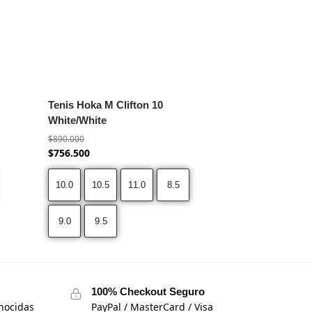
Tenis Hoka M Clifton 10
White/White
$
890.000
$
756.500
10.0
10.5
11.0
8.5
9.0
9.5
100% Checkout Seguro
nocidas
PayPal / MasterCard / Visa