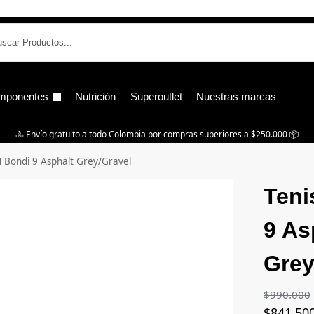
B
mponentes
Nutrición
Superoutlet
Nuestras marcas
🚴‍ Envío gratuito a todo Colombia por compras superiores a $250.000 📦
 Bondi 9 Asphalt Grey/Gravel
Teni
9 As
Grey
$
990.000
$
841.50