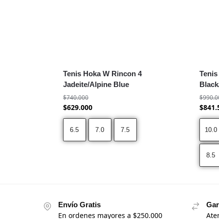
Tenis Hoka W Rincon 4
Tenis
Jadeite/Alpine Blue
Black
$
740.000
$
990.0
$
629.000
$
841.
6.5
7.0
7.5
10.0
8.5
Envío Gratis
Gar
En ordenes mayores a $250.000
Ate