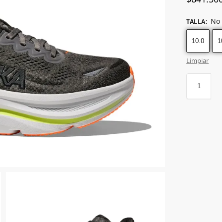
No 
TALLA
:
10.0
1
Limpiar