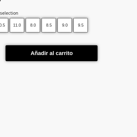
selection
0.5
11.0
8.0
8.5
9.0
9.5
Añadir al carrito