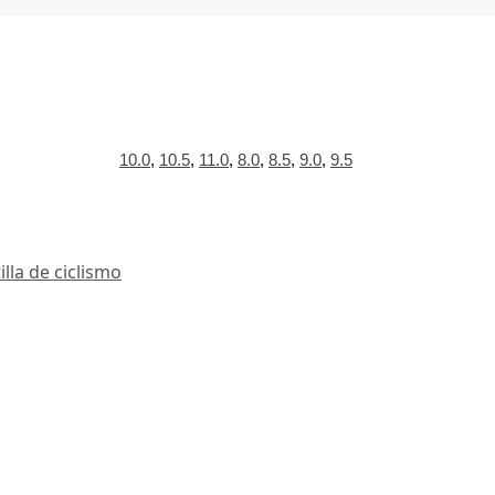
10.0
,
10.5
,
11.0
,
8.0
,
8.5
,
9.0
,
9.5
illa de ciclismo