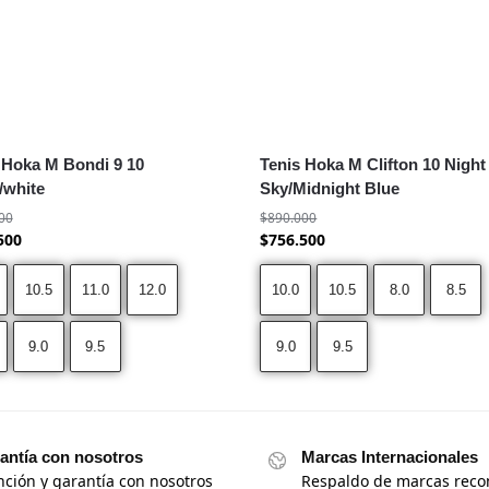
 Hoka M Bondi 9 10
Tenis Hoka M Clifton 10 Night
/white
Sky/Midnight Blue
00
$
890.000
500
$
756.500
10.5
11.0
12.0
10.0
10.5
8.0
8.5
9.0
9.5
9.0
9.5
antía con nosotros
Marcas Internacionales
nción y garantía con nosotros
Respaldo de marcas reco