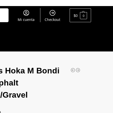
uscar
$
0
0
Mi cuenta
Checkout
s Hoka M Bondi
phalt
/Gravel
0