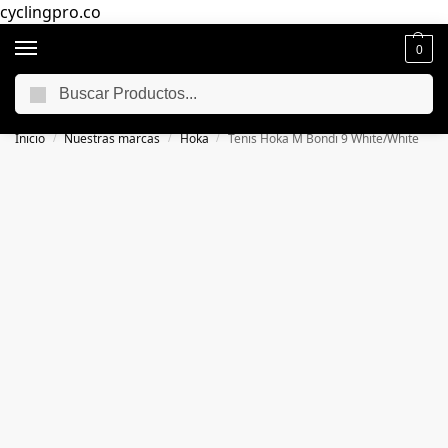
cyclingpro.co
0
Buscar
🚴‍ Envío gratuito a todo Colombia por compras superiores a $250.000
📦
Inicio
Nuestras marcas
Hoka
Tenis Hoka M Bondi 9 White/White
/
/
/