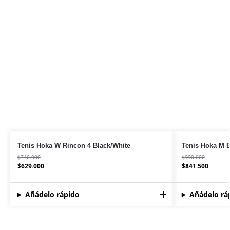
Tenis Hoka W Rincon 4 Black/White
Tenis Hoka M B
$
740.000
$
990.000
$
629.000
$
841.500
Añádelo rápido
Añádelo rá