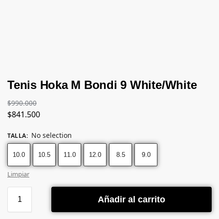
Tenis Hoka M Bondi 9 White/White
$
990.000
$
841.500
No selection
TALLA
:
10.0
10.5
11.0
12.0
8.5
9.0
Limpiar
Añadir al carrito