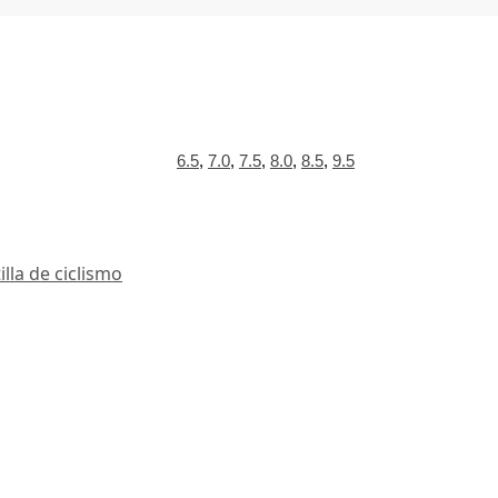
6.5
,
7.0
,
7.5
,
8.0
,
8.5
,
9.5
illa de ciclismo