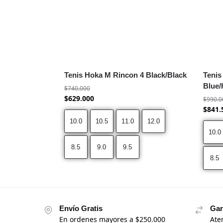
Tenis Hoka M Rincon 4 Black/Black
Tenis
Blue/
$
740.000
$
629.000
$
990.0
$
841.
10.0
10.5
11.0
12.0
10.0
8.5
9.0
9.5
8.5
Envío Gratis
Gar
En ordenes mayores a $250.000
Ate