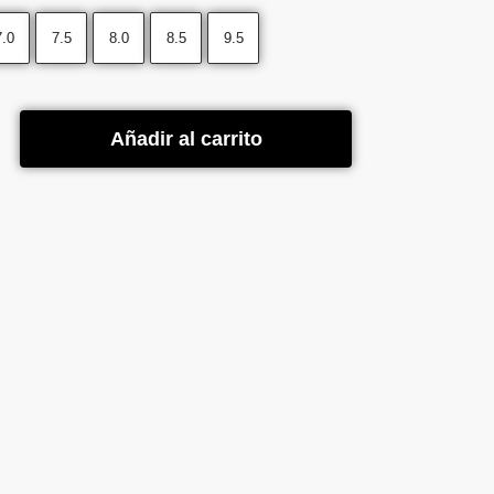
7.0
7.5
8.0
8.5
9.5
Añadir al carrito