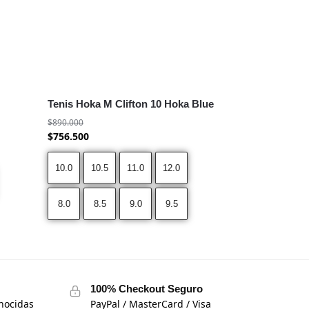
Tenis Hoka M Clifton 10 Hoka Blue
$
890.000
$
756.500
10.0
10.5
11.0
12.0
8.0
8.5
9.0
9.5
100% Checkout Seguro
nocidas
PayPal / MasterCard / Visa