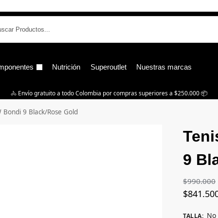
B
mponentes
Nutrición
Superoutlet
Nuestras marcas
🚴‍ Envío gratuito a todo Colombia por compras superiores a $250.000 📦
 Bondi 9 Black/Rose Gold
Teni
9 Bl
$
990.000
$
841.50
No 
TALLA
: