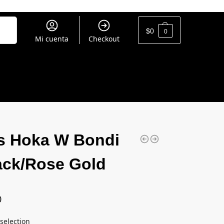
uscar
$
0
0
Mi cuenta
Checkout
s Hoka W Bondi
ack/Rose Gold
0
selection