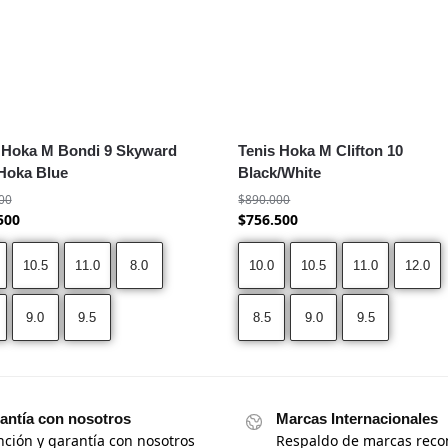
 Hoka M Bondi 9 Skyward
Tenis Hoka M Clifton 10
Hoka Blue
Black/White
00
$
890.000
500
$
756.500
10.5
11.0
8.0
10.0
10.5
11.0
12.0
9.0
9.5
8.5
9.0
9.5
antía con nosotros
Marcas Internacionales
nción y garantía con nosotros
Respaldo de marcas reco