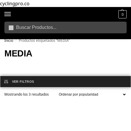
cyclingpro.co
0
Buscar
🚴‍ Envío gratuito a todo Colombia por compras superiores a $250.000
📦
Inicio
Productos etiquetados “MEDIA”
/
MEDIA
VER FILTROS
Mostrando los 3 resultados