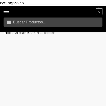
cyclingpro.co
0
Buscar
🚴‍ Envío gratuito a todo Colombia por compras superiores a $250.000
📦
Inicio
Accesorios
Gel Gu Roctane
/
/