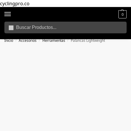
cyclingpro.co
0
Buscar
🚴‍ Envío gratuito a todo Colombia por compras superiores a $250.000
📦
Inicio
Accesorios
Herramientas
Palancas Lightweight
/
/
/