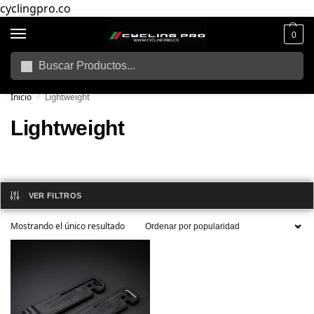
cyclingpro.co
0
Buscar
🚴‍ Envío gratuito a todo Colombia por compras superiores a $250.000
📦
Inicio
Lightweight
/
Lightweight
VER FILTROS
Mostrando el único resultado