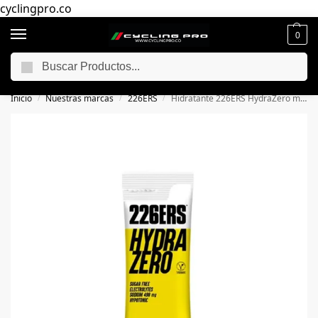
cyclingpro.co
0
Buscar
🚴‍ Envío gratuito a todo Colombia por compras superiores a $250.000
📦
Inicio
Nuestras marcas
226ERS
Hidratante 226ERS HydraZero monodosis
/
/
/