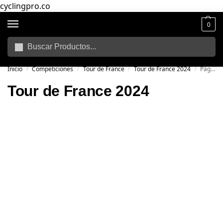
cyclingpro.co
0
Buscar
🚴‍ Envío gratuito a todo Colombia por compras superiores a $250.000
📦
Inicio
Competiciones
Tour de France
Tour de France 2024
Página 3
/
/
/
/
Tour de France 2024